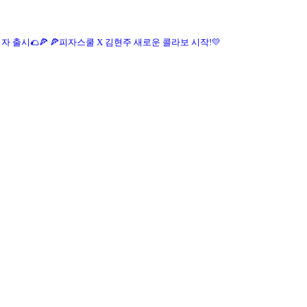
자 출시🌮🍕
🍕피자스쿨 X 김현주 새로운 콜라보 시작!💛