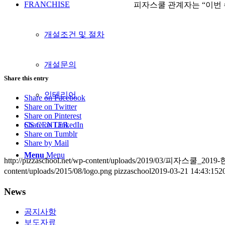
FRANCHISE
피자스쿨 관계자는 “이번 
개설조건 및 절차
개설문의
Share this entry
인테리어
Share on Facebook
Share on Twitter
Share on Pinterest
CS CENTER
Share on LinkedIn
Share on Tumblr
Share by Mail
Menu
Menu
http://pizzaschool.net/wp-content/uploads/2019/03
content/uploads/2015/08/logo.png
pizzaschool
2019-03-21 14:43:15
2
News
공지사항
보도자료