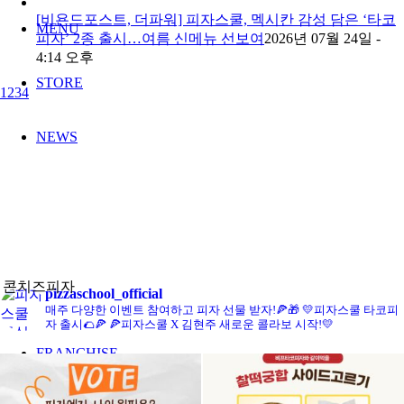
[비욘드포스트, 더파워] 피자스쿨, 멕시칸 감성 담은 ‘타코
MENU
피자’ 2종 출시…여름 신메뉴 선보여
2026년 07월 24일 -
4:14 오후
STORE
1
2
3
4
NEWS
콘치즈피자
pizzaschool_official
매주 다양한 이벤트 참여하고 피자 선물 받자!🍕🎁
💛피자스쿨 타코피
자 출시🌮🍕
🍕피자스쿨 X 김현주 새로운 콜라보 시작!💛
FRANCHISE