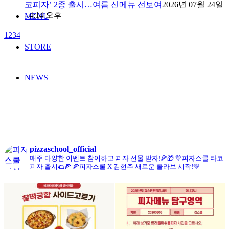
코피자’ 2종 출시…여름 신메뉴 선보여
2026년 07월 24일
- 4:14 오후
MENU
1
2
3
4
STORE
NEWS
콘치즈피자
pizzaschool_official
매주 다양한 이벤트 참여하고 피자 선물 받자!🍕🎁
💛피자스쿨 타코
피자 출시🌮🍕
🍕피자스쿨 X 김현주 새로운 콜라보 시작!💛
FRANCHISE