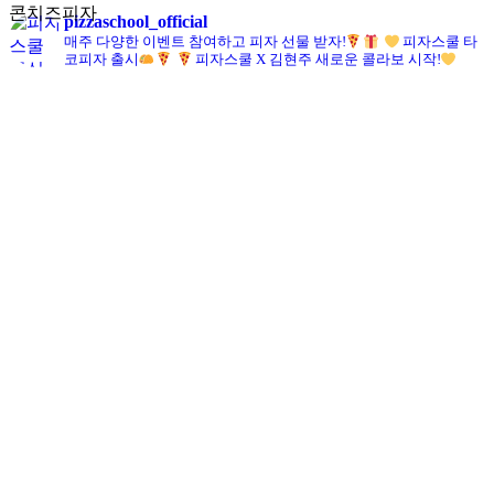
콘치즈피자
pizzaschool_official
매주 다양한 이벤트 참여하고 피자 선물 받자!
피자스쿨 타
코피자 출시
피자스쿨 X 김현주 새로운 콜라보 시작!