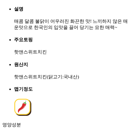
설명
매콤 달콤 불닭이 어우러진 화끈한 맛! 느끼하지 않은 매
운맛으로 한국인의 입맛을 끌어 당기는 묘한 매력~
주요토핑
핫앤스위트치킨
원산지
핫앤스위트치킨(닭고기:국내산)
맵기정도
영양성분