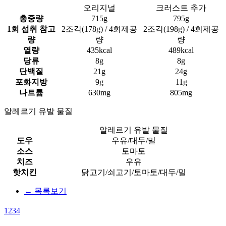
오리지널
크러스트 추가
총중량
715g
795g
1회 섭취 참고
2조각(178g) / 4회제공
2조각(198g) / 4회제공
량
량
량
열량
435kcal
489kcal
당류
8g
8g
단백질
21g
24g
포화지방
9g
11g
나트륨
630mg
805mg
알레르기 유발 물질
알레르기 유발 물질
도우
우유/대두/밀
소스
토마토
치즈
우유
핫치킨
닭고기/쇠고기/토마토/대두/밀
← 목록보기
1
2
3
4