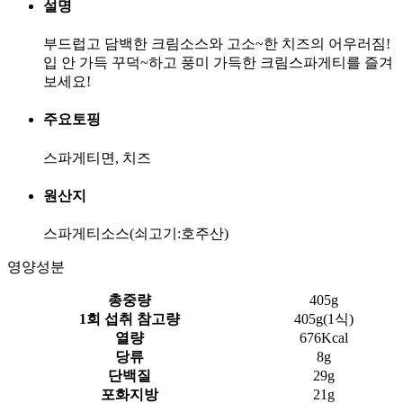
설명
부드럽고 담백한 크림소스와 고소~한 치즈의 어우러짐!
입 안 가득 꾸덕~하고 풍미 가득한 크림스파게티를 즐겨
보세요!
주요토핑
스파게티면, 치즈
원산지
스파게티소스(쇠고기:호주산)
영양성분
총중량
405g
1회 섭취 참고량
405g(1식)
열량
676Kcal
당류
8g
단백질
29g
포화지방
21g