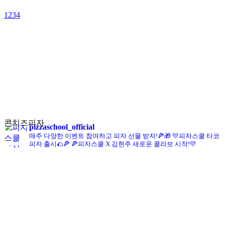
1
2
3
4
콘치즈피자
pizzaschool_official
매주 다양한 이벤트 참여하고 피자 선물 받자!🍕🎁
💛피자스쿨 타코
피자 출시🌮🍕
🍕피자스쿨 X 김현주 새로운 콜라보 시작!💛