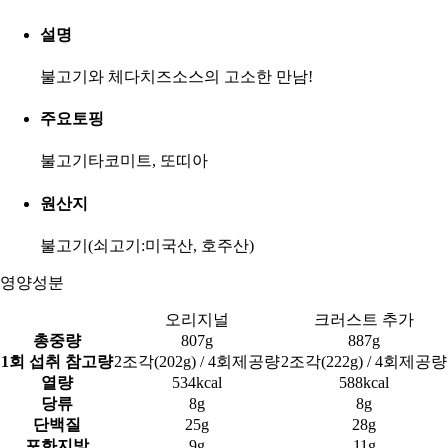
설명
불고기와 체다치즈소스의 고소한 만남!
주요토핑
불고기타코미트, 또띠아
원산지
불고기(쇠고기:미국산, 호주산)
영양성분
오리지널
크러스트 추가
총중량
807g
887g
1회 섭취 참고량
2조각(202g) / 4회제공량
2조각(222g) / 4회제공량
열량
534kcal
588kcal
당류
8g
8g
단백질
25g
28g
포화지방
9g
11g