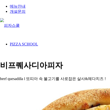
메뉴안내
개설문의
PIZZA SCHOOL
비프퀘사디아피자
beef quesadilla l 또띠아 속 불고기를 사로잡은 살사&체다치즈 !