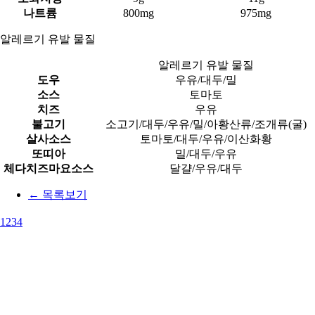
나트륨
800mg
975mg
알레르기 유발 물질
알레르기 유발 물질
도우
우유/대두/밀
소스
토마토
치즈
우유
불고기
소고기/대두/우유/밀/아황산류/조개류(굴)
살사소스
토마토/대두/우유/이산화황
또띠아
밀/대두/우유
체다치즈마요소스
달걀/우유/대두
← 목록보기
1
2
3
4