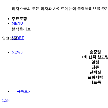
피자스쿨의 모든 피자와 사이드메뉴에 블랙올리브를 추
주요토핑
MENU
블랙올리브
STORE
영양성분
총중량
NEWS
1회 섭취 참고
열량
당류
단백질
포화지방
나트륨
← 목록보기
1
2
3
4