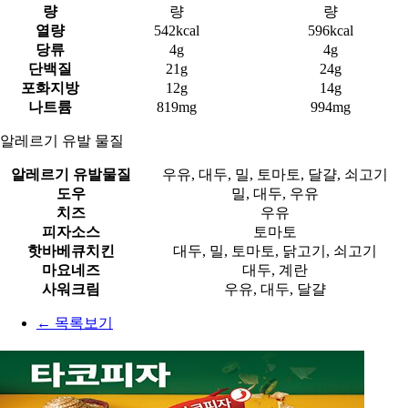
량
량
량
열량
542kcal
596kcal
당류
4g
4g
단백질
21g
24g
포화지방
12g
14g
나트륨
819mg
994mg
알레르기 유발 물질
알레르기 유발물질
우유, 대두, 밀, 토마토, 달걀, 쇠고기
도우
밀, 대두, 우유
치즈
우유
피자소스
토마토
핫바베큐치킨
대두, 밀, 토마토, 닭고기, 쇠고기
마요네즈
대두, 계란
사워크림
우유, 대두, 달걀
← 목록보기
1
2
3
4