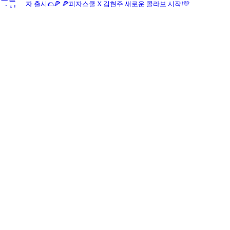
자 출시🌮🍕
🍕피자스쿨 X 김현주 새로운 콜라보 시작!💛