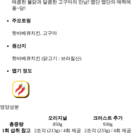
매콤한 불닭과 달콤한 고구마의 만남! 맵단 맵단의 매력에
퐁~당!
주요토핑
핫바베큐치킨, 고구마
원산지
핫바베큐치킨 (닭고기 : 브라질산)
맵기 정도
영양성분
오리지널
크러스트 추가
총중량
850g
930g
1회 섭취 참고
2조각 (213g) / 4회 제공
2조각 (233g) / 4회 제공