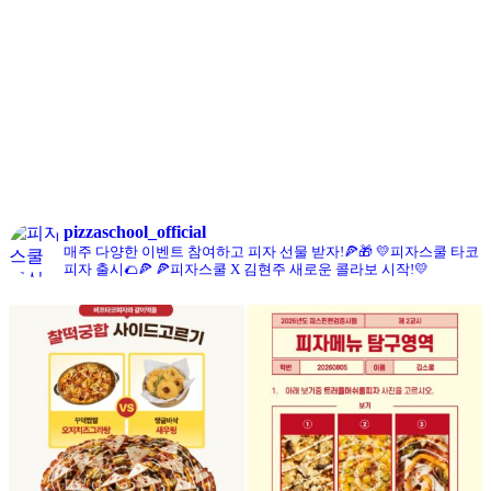
콘치즈피자
pizzaschool_official
매주 다양한 이벤트 참여하고 피자 선물 받자!🍕🎁
💛피자스쿨 타코
피자 출시🌮🍕
🍕피자스쿨 X 김현주 새로운 콜라보 시작!💛