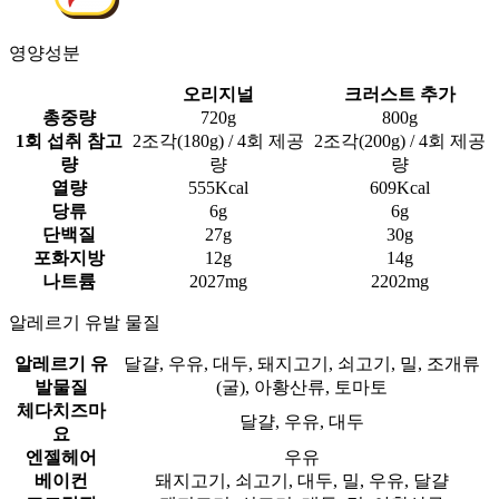
영양성분
오리지널
크러스트 추가
총중량
720g
800g
1회 섭취 참고
2조각(180g) / 4회 제공
2조각(200g) / 4회 제공
량
량
량
열량
555Kcal
609Kcal
당류
6g
6g
단백질
27g
30g
포화지방
12g
14g
나트륨
2027mg
2202mg
알레르기 유발 물질
알레르기 유
달걀, 우유, 대두, 돼지고기, 쇠고기, 밀, 조개류
발물질
(굴), 아황산류, 토마토
체다치즈마
달걀, 우유, 대두
요
엔젤헤어
우유
베이컨
돼지고기, 쇠고기, 대두, 밀, 우유, 달걀