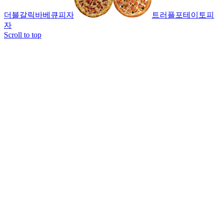
더블갈릭바베큐피자
트러플포테이토피
자
Scroll to top