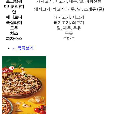
포크탑핑
돼지고기, 쇠고기, 대두, 밀, 아황산류
미니카나디
돼지고기, 쇠고기, 대두, 밀 , 조개류 (굴)
안
페퍼로니
돼지고기, 쇠고기
쿡살라미
돼지고기, 쇠고기
도우
밀, 대두, 우유
치즈
우유
피자소스
토마토
← 목록보기
1
2
3
4