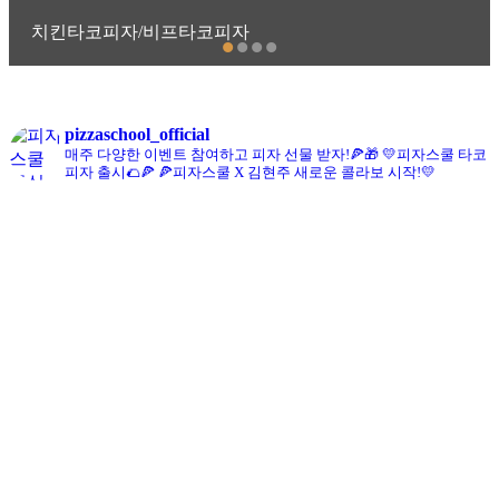
치킨타코피자/비프타코피자
pizzaschool_official
매주 다양한 이벤트 참여하고 피자 선물 받자!🍕🎁
💛피자스쿨 타코
피자 출시🌮🍕
🍕피자스쿨 X 김현주 새로운 콜라보 시작!💛