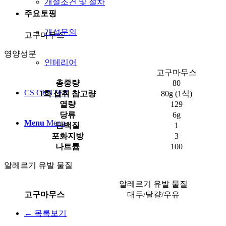
개설조건 및 절차
주요토핑
개설문의
고구마무스
영양성분
인테리어
고구마무스
총중량
80
CS CENTER
1회 섭취 참고량
80g (1식)
열량
129
당류
6g
Menu
Menu
단백질
1
포화지방
3
나트륨
100
알레르기 유발 물질
알레르기 유발 물질
고구마무스
대두/달걀/우유
← 목록보기