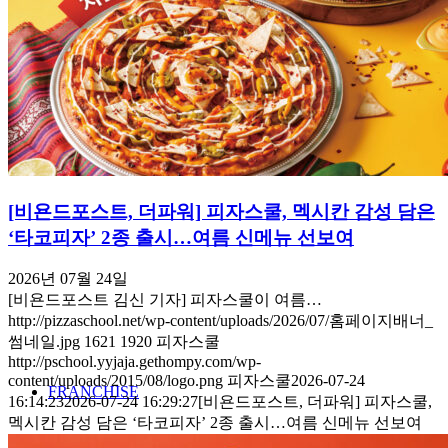
MENU
STORE
NEWS
[비욘드포스트, 더파워] 피자스쿨, 멕시칸 감성 담은
‘타코피자’ 2종 출시…여름 신메뉴 선보여
2026년 07월 24일
[비욘드포스트 김신 기자] 피자스쿨이 여름…
http://pizzaschool.net/wp-content/uploads/2026/07/홈페이지배너_
썸네일.jpg
1621
1920
피자스쿨
http://pschool.yyjaja.gethompy.com/wp-
content/uploads/2015/08/logo.png
피자스쿨
2026-07-24
FRANCHISE
16:14:23
2026-07-24 16:29:27
[비욘드포스트, 더파워] 피자스쿨,
멕시칸 감성 담은 ‘타코피자’ 2종 출시…여름 신메뉴 선보여