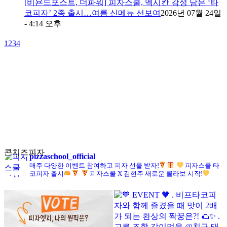
[비욘드포스트, 더파워] 피자스쿨, 멕시칸 감성 담은 ‘타
코피자’ 2종 출시…여름 신메뉴 선보여
2026년 07월 24일
- 4:14 오후
1
2
3
4
콘치즈피자
pizzaschool_official
매주 다양한 이벤트 참여하고 피자 선물 받자!
피자스쿨 타
코피자 출시
피자스쿨 X 김현주 새로운 콜라보 시작!