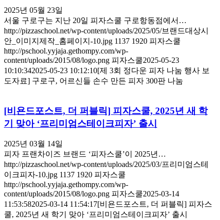
2025년 05월 23일
서울 구로구는 지난 20일 피자스쿨 구로항동점에서…
http://pizzaschool.net/wp-content/uploads/2025/05/브랜드대상시
안_이미지제작_홈페이지-10.jpg
1137
1920
피자스쿨
http://pschool.yyjaja.gethompy.com/wp-
content/uploads/2015/08/logo.png
피자스쿨
2025-05-23
10:10:34
2025-05-23 10:12:10
[제 3회 정다운 피자 나눔 행사 보
도자료] 구로구, 어르신들 손수 만든 피자 300판 나눔
[비욘드포스트, 더 퍼블릭] 피자스쿨, 2025년 새 학
기 맞아 ‘프리미엄스테이크피자’ 출시
2025년 03월 14일
피자 프랜차이즈 브랜드 ‘피자스쿨’이 2025년…
http://pizzaschool.net/wp-content/uploads/2025/03/프리미엄스테
이크피자-10.jpg
1137
1920
피자스쿨
http://pschool.yyjaja.gethompy.com/wp-
content/uploads/2015/08/logo.png
피자스쿨
2025-03-14
11:53:58
2025-03-14 11:54:17
[비욘드포스트, 더 퍼블릭] 피자스
쿨, 2025년 새 학기 맞아 ‘프리미엄스테이크피자’ 출시