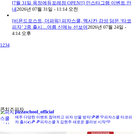
[7월 31일 옥정에듀포레점 OPEN!!] 인스타그램 이벤트 안
내
2026년 07월 31일 - 11:14 오전
[비욘드포스트, 더파워] 피자스쿨, 멕시칸 감성 담은 ‘타코
피자’ 2종 출시…여름 신메뉴 선보여
2026년 07월 24일 -
4:14 오후
1
2
3
4
콘치즈피자
pizzaschool_official
매주 다양한 이벤트 참여하고 피자 선물 받자!🍕🎁
💛피자스쿨 타코피
자 출시🌮🍕
🍕피자스쿨 X 김현주 새로운 콜라보 시작!💛