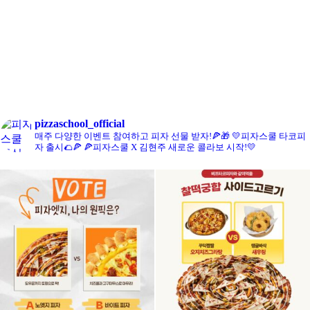
콘치즈피자
pizzaschool_official
매주 다양한 이벤트 참여하고 피자 선물 받자!🍕🎁
💛피자스쿨 타코피
자 출시🌮🍕
🍕피자스쿨 X 김현주 새로운 콜라보 시작!💛