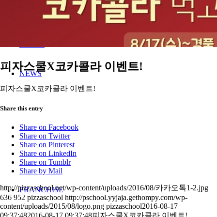
MENU
STORE
피자스쿨X코카콜라 이벤트!
NEWS
피자스쿨X코카콜라 이벤트!
Share this entry
Share on Facebook
Share on Twitter
Share on Pinterest
Share on LinkedIn
Share on Tumblr
Share by Mail
http://pizzaschool.net/wp-content/uploads/2016/08/카카오톡1-2.jpg
FRANCHISE
636
952
pizzaschool
http://pschool.yyjaja.gethompy.com/wp-
content/uploads/2015/08/logo.png
pizzaschool
2016-08-17
09:37:48
2016-08-17 09:37:48
피자스쿨X코카콜라 이벤트!