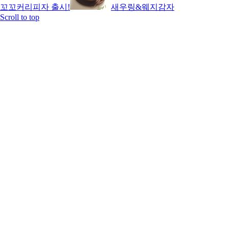
꼬꼬커리피자 출시!
새우링&웨지감자
Scroll to top