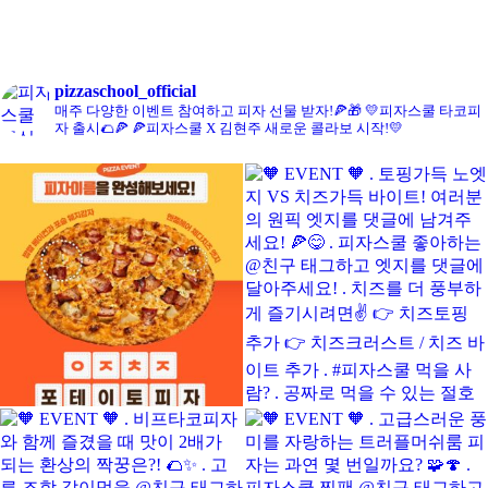
콘치즈피자
pizzaschool_official
매주 다양한 이벤트 참여하고 피자 선물 받자!🍕🎁
💛피자스쿨 타코피
자 출시🌮🍕
🍕피자스쿨 X 김현주 새로운 콜라보 시작!💛