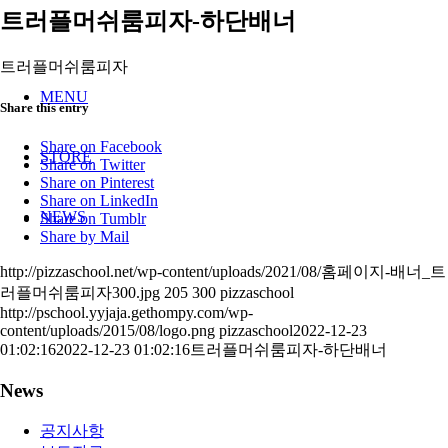
트러플머쉬룸피자-하단배너
트러플머쉬룸피자
MENU
Share this entry
Share on Facebook
STORE
Share on Twitter
Share on Pinterest
Share on LinkedIn
NEWS
Share on Tumblr
Share by Mail
http://pizzaschool.net/wp-content/uploads/2021/08/홈페이지-배너_트
러플머쉬룸피자300.jpg
205
300
pizzaschool
http://pschool.yyjaja.gethompy.com/wp-
content/uploads/2015/08/logo.png
pizzaschool
2022-12-23
01:02:16
2022-12-23 01:02:16
트러플머쉬룸피자-하단배너
News
공지사항