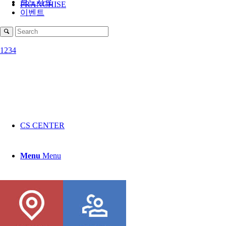
보도자료
FRANCHISE
이벤트
1
2
3
4
CS CENTER
Menu
Menu
콘치즈피자