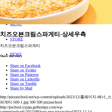
MENU
치즈오븐크림스파게티-상세우측
STORE
치즈오븐크림스파게티
NEWS
Share this entry
Share on Facebook
Share on Twitter
Share on Pinterest
Share on LinkedIn
Share on Tumblr
Share by Mail
http://pizzaschool.net/wp-content/uploads/2023/12/홈페이지-배너_스
파게티-500-1.jpg
500
500
pizzaschool
http://pschool.yyjaja.gethompy.com/wp-
content/uploads/2015/08/logo.png
pizzaschool
2023-12-14