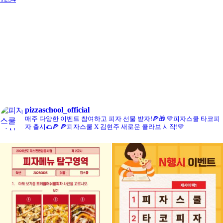
콘치즈피자
pizzaschool_official
매주 다양한 이벤트 참여하고 피자 선물 받자!🍕🎁
💛피자스쿨 타코피
자 출시🌮🍕
🍕피자스쿨 X 김현주 새로운 콜라보 시작!💛