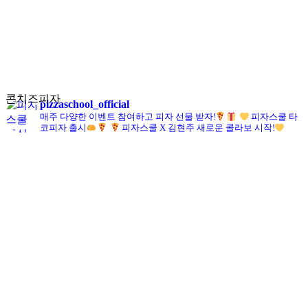
콘치즈피자
pizzaschool_official
매주 다양한 이벤트 참여하고 피자 선물 받자!
피자스쿨 타
코피자 출시
피자스쿨 X 김현주 새로운 콜라보 시작!