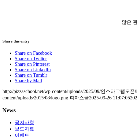
많은 
Share this entry
Share on Facebook
Share on Twitter
Share on Pinterest
Share on LinkedIn
Share on Tumblr
Share by Mail
http://pizzaschool.net/wp-content/uploads/2025/09/
content/uploads/2015/08/logo.png
피자스쿨
2025-09-26 11:07:05
202
News
공지사항
보도자료
이벤트