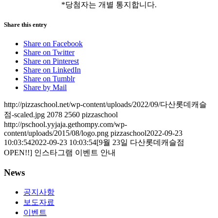
*당첨자는 개별 통지합니다.
Share this entry
Share on Facebook
Share on Twitter
Share on Pinterest
Share on LinkedIn
Share on Tumblr
Share by Mail
http://pizzaschool.net/wp-content/uploads/2022/09/다산롯데캐슬
점-scaled.jpg
2078
2560
pizzaschool
http://pschool.yyjaja.gethompy.com/wp-
content/uploads/2015/08/logo.png
pizzaschool
2022-09-23
10:03:54
2022-09-23 10:03:54
[9월 23일 다산롯데캐슬점
OPEN!!] 인스타그램 이벤트 안내
News
공지사항
보도자료
이벤트