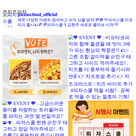
콘치즈피자
pizzaschool_official
매주 다양한 이벤트 참여하고 피자 선물 받자!🍕🎁
💛피자스쿨 타코
피자 출시🌮🍕
🍕피자스쿨 X 김현주 새로운 콜라보 시작!💛