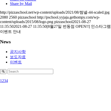
Share by Mail
http://pizzaschool.net/wp-content/uploads/2021/08/썸넬-44-scaled.jpg
2080
2560
pizzaschool
http://pschool.yyjaja.gethompy.com/wp-
content/uploads/2015/08/logo.png
pizzaschool
2021-08-27
11:35:50
2021-08-27 11:35:50
[8월27일 번동점 OPEN!!] 인스타그램
이벤트 안내
News
공지사항
보도자료
이벤트
1
2
3
4