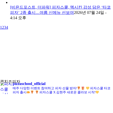
[비욘드포스트, 더파워] 피자스쿨, 멕시칸 감성 담은 ‘타코
피자’ 2종 출시…여름 신메뉴 선보여
2026년 07월 24일 -
4:14 오후
1
2
3
4
콘치즈피자
pizzaschool_official
매주 다양한 이벤트 참여하고 피자 선물 받자!
피자스쿨 타코
피자 출시
피자스쿨 X 김현주 새로운 콜라보 시작!