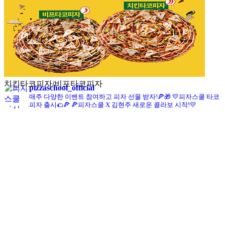
콘치즈피자
pizzaschool_official
매주 다양한 이벤트 참여하고 피자 선물 받자!🍕🎁
💛피자스쿨 타코
피자 출시🌮🍕
🍕피자스쿨 X 김현주 새로운 콜라보 시작!💛