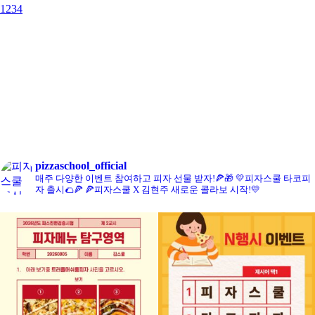
1
2
3
4
콘치즈피자
pizzaschool_official
매주 다양한 이벤트 참여하고 피자 선물 받자!🍕🎁
💛피자스쿨 타코피
자 출시🌮🍕
🍕피자스쿨 X 김현주 새로운 콜라보 시작!💛