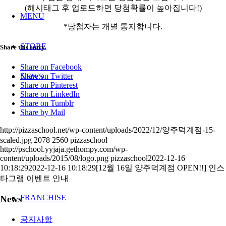
(해시태그 후 업로드하면 당첨확률이 높아집니다!)
MENU
*당첨자는 개별 통지합니다.
STORE
Share this entry
Share on Facebook
Share on Twitter
NEWS
Share on Pinterest
Share on LinkedIn
Share on Tumblr
Share by Mail
http://pizzaschool.net/wp-content/uploads/2022/12/양주덕계점-15-
scaled.jpg
2078
2560
pizzaschool
http://pschool.yyjaja.gethompy.com/wp-
content/uploads/2015/08/logo.png
pizzaschool
2022-12-16
10:18:29
2022-12-16 10:18:29
[12월 16일 양주덕계점 OPEN!!] 인스
타그램 이벤트 안내
FRANCHISE
News
공지사항