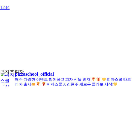
1
2
3
4
콘치즈피자
pizzaschool_official
매주 다양한 이벤트 참여하고 피자 선물 받자!
피자스쿨 타코
피자 출시
피자스쿨 X 김현주 새로운 콜라보 시작!