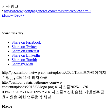
기사 링크
:
https://www.joongangenews.com/news/articleView.html?
idxno=469077
Share this entry
Share on Facebook
Share on Twitter
Share on Pinterest
Share on LinkedIn
Share on Tumblr
Share by Mail
http://pizzaschool.net/wp-content/uploads/2025/11/보도자료이미지
수정.jpg
926
1141
피자스쿨
http://pschool.yyjaja.gethompy.com/wp-
content/uploads/2015/08/logo.png
피자스쿨
2025-11-26
09:47:09
2025-11-26 09:57:51
피자스쿨 x 신한은행, 가맹점주 금
융지원을 위한 업무협약 체결
News