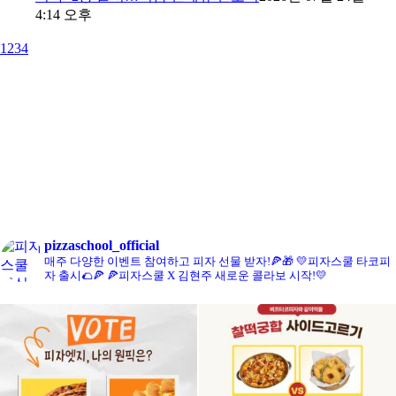
4:14 오후
1
2
3
4
콘치즈피자
pizzaschool_official
매주 다양한 이벤트 참여하고 피자 선물 받자!🍕🎁
💛피자스쿨 타코피
자 출시🌮🍕
🍕피자스쿨 X 김현주 새로운 콜라보 시작!💛