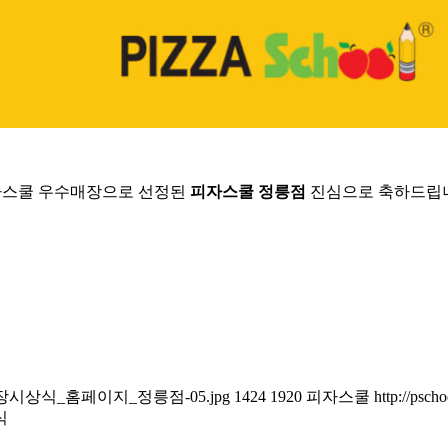
스쿨 우수매장으로 선정된
피자스쿨 정릉점
진심으로 축하드립
자스쿨_우수매장시상식_홈페이지_정릉점-05.jpg
1424
1920
피자스쿨
http://psch
식