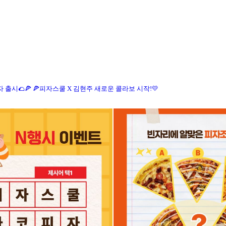
 출시🌮🍕
🍕피자스쿨 X 김현주 새로운 콜라보 시작!💛