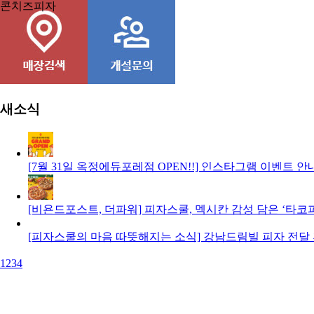
콘치즈피자
새소식
[7월 31일 옥정에듀포레점 OPEN!!] 인스타그램 이벤트 안
[비욘드포스트, 더파워] 피자스쿨, 멕시칸 감성 담은 ‘타코
[피자스쿨의 마음 따뜻해지는 소식] 강남드림빌 피자 전달
1
2
3
4