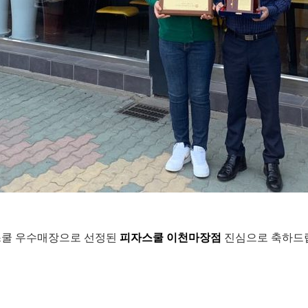
쿨 우수매장으로 선정된
진심으로 축하드
피자스쿨 이천마장점