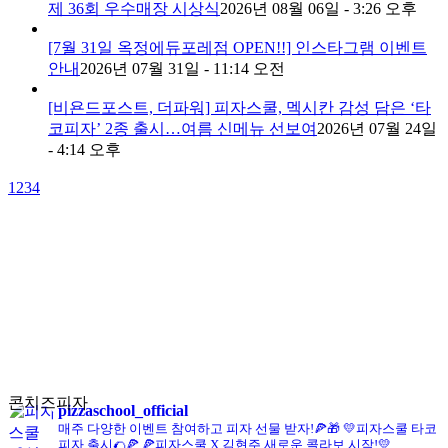
제 36회 우수매장 시상식
2026년 08월 06일 - 3:26 오후
[7월 31일 옥정에듀포레점 OPEN!!] 인스타그램 이벤트
안내
2026년 07월 31일 - 11:14 오전
[비욘드포스트, 더파워] 피자스쿨, 멕시칸 감성 담은 ‘타
코피자’ 2종 출시…여름 신메뉴 선보여
2026년 07월 24일
- 4:14 오후
1
2
3
4
콘치즈피자
pizzaschool_official
매주 다양한 이벤트 참여하고 피자 선물 받자!🍕🎁
💛피자스쿨 타코
피자 출시🌮🍕
🍕피자스쿨 X 김현주 새로운 콜라보 시작!💛